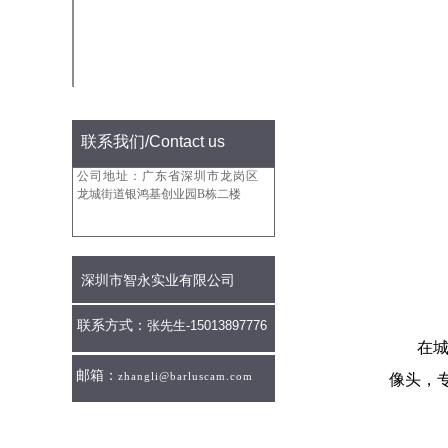
+深圳卫视《先行》栏目|霸勒思...
+国内首家！智能刮片水下摄像机...
联系我们
/Contact us
公司地址：广东省深圳市龙岗区
龙城街道银鸿基创业园B栋二楼
深圳市智永实业有限公司
联系方式：
张先生-
15013897776
在
邮箱：
zhangli@barluscam.com
像头，