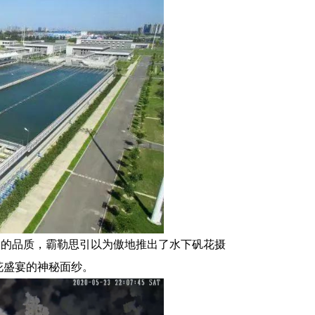
水的品质，霸勒思引以为傲地推出了水下矾花摄
花盛宴的神秘面纱。